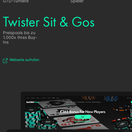
GTD-Turniere
Spieler
Twister Sit & Gos
Preispools bis zu
1.000x Ihres Buy-
Ins
Webseite aufrufen