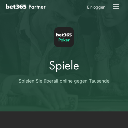
Einloggen
Spiele
Spielen Sie überall online gegen Tausende