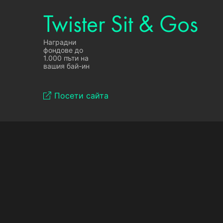
Twister Sit & Gos
Наградни
фондове до
1.000 пъти на
вашия бай-ин
Посети сайта