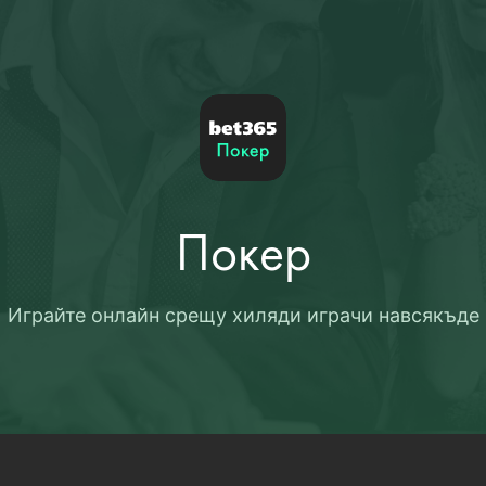
Покер
Играйте онлайн срещу хиляди играчи навсякъде