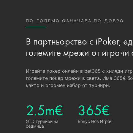
ПО-ГОЛЯМО ОЗНАЧАВА ПО-ДОБРО
В партньорство с iPoker, ед
големите мрежи от играчи
Играйте покер онлайн в bet365 с хиляди игр
големите покер мрежи в света. Има 365€ бо
както и огромен избор от турнири.
2.5m€
365€
GTD турнири на
Бонус Нов Играч
седмица