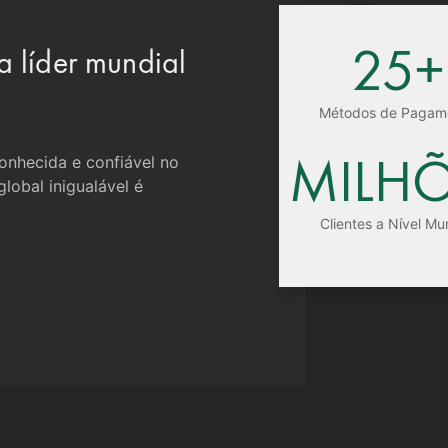
25+
a líder mundial
Métodos de Pagam
MILH
onhecida e confiável no
lobal inigualável é
Clientes a Nível Mu