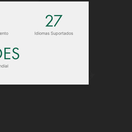
27
ento
Idiomas Suportados
ÕES
ndial