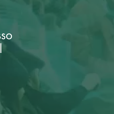
sso
l