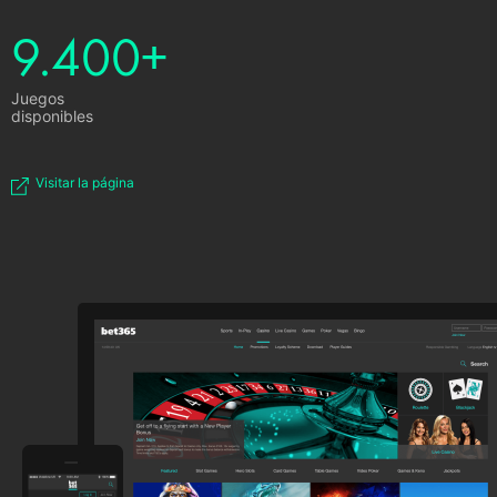
9.400+
Juegos
disponibles
Visitar la página