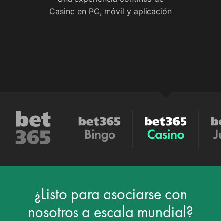
Casino en PC, móvil y aplicación
¿Listo para asociarse con
nosotros a escala mundial?