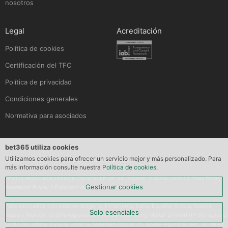
nosotros
Legal
Acreditación
Política de cookies
Certificación del TFC
Política de privacidad
Condiciones generales
Normativa para asociados
bet365 utiliza cookies
Utilizamos cookies para ofrecer un servicio mejor y más personalizado. Para
© bet365 2021. Todos los derechos reservados,
más información consulte nuestra
Política de cookies
.
Oficina registrada: Hillside (Sports) LP (nº de registro 111829), Unit 1.1, First Floor,
Gestionar cookies
Waterport Place, 2 Europort Avenue, Gibraltar,
Para asociados con sede en Bulgaria, Dinamarca, Italia, España, Grecia, Suecia,
Solo esenciales
Rusia o México, oficina registrada: Hillside (Marketing Malta) Limited (nº de registro
C69278), Office 1/2373, Level G, Quantum House 75, Abate Rigord Street, Ta’ Xbiex