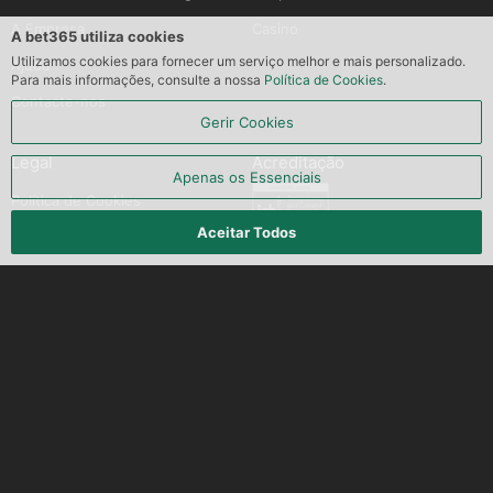
A Empresa
Casino
A bet365 utiliza cookies
Utilizamos cookies para fornecer um serviço melhor e mais personalizado.
Ajuda
Para mais informações, consulte a nossa
Política de Cookies
.
Contacte-nos
Gerir Cookies
Legal
Acreditação
Apenas os Essenciais
Política de Cookies
Aceitar Todos
Certificado de Estrutura de
Transparência e Consentimento
(TCF)
Política de Privacidade
Termos e Condições
Normas dos Parceiros